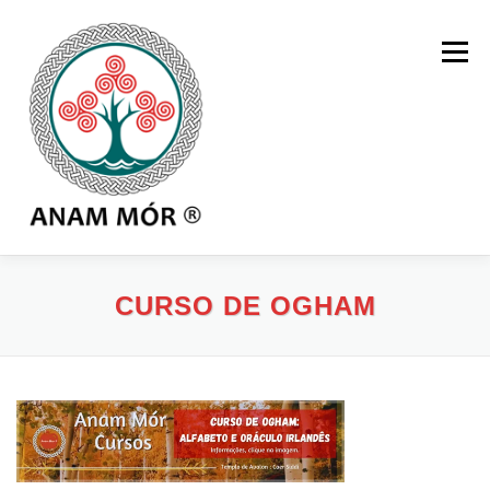
Pular
para
Menu
o
conteúdo
HOME
MENTORIA
LOJA
BLOG
CURSO DE OGHAM
CURSOS
ORÁCULOS
PRIVACIDADE
LOGIN