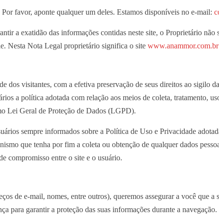
s. Por favor, aponte qualquer um deles. Estamos disponíveis no e-mail:
c
tir a exatidão das informações contidas neste site, o Proprietário não 
e. Nesta Nota Legal proprietário significa o site
www.anammor.com.br
idade dos visitantes, com a efetiva preservação de seus direitos ao sigil
rios a política adotada com relação aos meios de coleta, tratamento, uso
mo Lei Geral de Proteção de Dados (LGPD).
usuários sempre informados sobre a Política de Uso e Privacidade adota
canismo que tenha por fim a coleta ou obtenção de qualquer dados pessoa
e compromisso entre o site e o usuário.
reços de e-mail, nomes, entre outros), queremos assegurar a você que a
ça para garantir a proteção das suas informações durante a navegação.