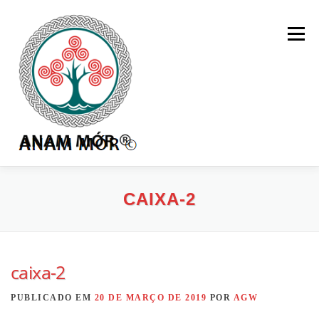
Pular
para
Menu
o
conteúdo
HOME
MENTORIA
LOJA
BLOG
CAIXA-2
CURSOS
ORÁCULOS
PRIVACIDADE
LOGIN
caixa-2
PUBLICADO EM
20 DE MARÇO DE 2019
POR
AGW