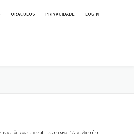
S
ORÁCULOS
PRIVACIDADE
LOGIN
ais platônicos da metafisica, ou seja: “Arquétipo é o